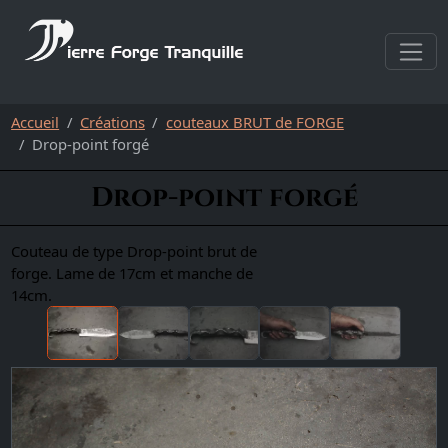
Aller au contenu
Accueil
Créations
couteaux BRUT de FORGE
Drop-point forgé
Drop-point forgé
Couteau de type Drop-point brut de
forge. Lame de 17cm et manche de
14cm.