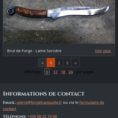
Brut de Forge - Lame Sorcière
Voir plus
«
1
2
3
»
Affichage -
6
-
12
-
18
-
24
- par pages
Informations de contact
pierre@forgetranquille.fr
ou via le
formulaire de
Email:
contact
+336 88 32 18 88
Téléphone: